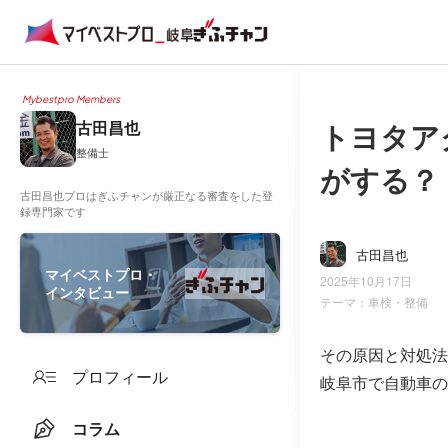
Mybestpro Members
トヨタア
古田昌也
整備士
がする？
古田昌也プロはぎふチャンが厳正なる審査をした登
録専門家です
古田昌也
マイベストプロ・
2025年10月17日
インタビュー
テーマ：
車検・整備
その原因と対処法
プロフィール
岐阜市で自動車の
コラム