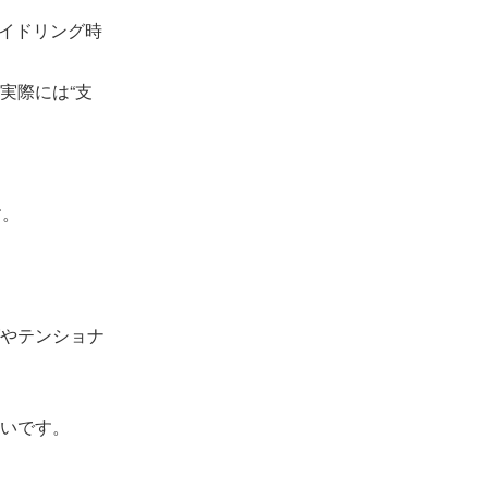
アイドリング時
実際には“支
す。
やテンショナ
いです。