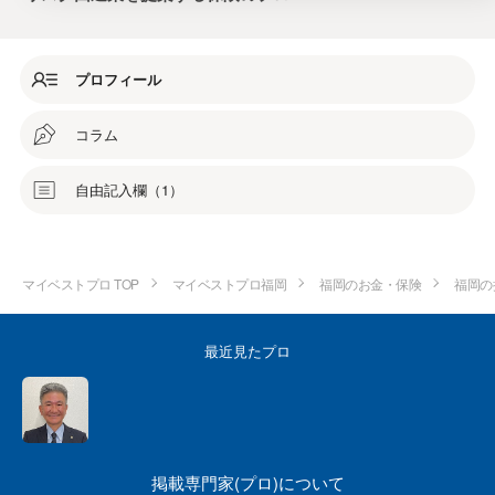
プロフィール
コラム
自由記入欄（1）
マイベストプロ TOP
マイベストプロ福岡
福岡のお金・保険
福岡の
最近見たプロ
掲載専門家(プロ)について