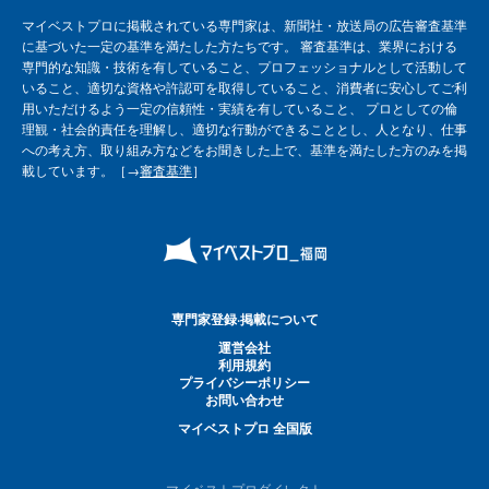
マイベストプロに掲載されている専門家は、新聞社・放送局の広告審査基準
に基づいた一定の基準を満たした方たちです。 審査基準は、業界における
専門的な知識・技術を有していること、プロフェッショナルとして活動して
いること、適切な資格や許認可を取得していること、消費者に安心してご利
用いただけるよう一定の信頼性・実績を有していること、 プロとしての倫
理観・社会的責任を理解し、適切な行動ができることとし、人となり、仕事
への考え方、取り組み方などをお聞きした上で、基準を満たした方のみを掲
載しています。［→
審査基準
］
専門家登録·掲載について
運営会社
利用規約
プライバシーポリシー
お問い合わせ
マイベストプロ 全国版
マイベストプロダイレクト