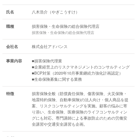
氏名
八木浩介（やぎこうすけ）
職種
損害保険・生命保険の総合保険代理店
損害保険・生命保険の総合保険代理店
会社名
株式会社アドバンス
事業内容
■損害保険代理業
■企業経営上のリスクマネジメントのコンサルティング
■BCP対策（2020年10月事業継続力強化計画認定）
■生命保険募集に関する業務
特徴
損害保険全般（賠償責任保険、傷害保険、火災保険・
地震特約保険、自動車保険)の法人向け・個人商品を提
案、リスクコンサルティングを実施。顧客の悩みに寄
り添い、生命保険、医療保険のライフコンサルティン
グにも対応。専門講師による事故防止のための労働安
全講習や交通安全講習も企画。