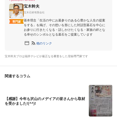
宝木幹夫
宝木石材有限会社
基本理念「生活の中にお墓参りのある心豊かな人生の提案
専門家
をする」を掲げ、その想いを形にした対話型墓石を中心に
お参りに行きたくなる・話しかけたくなる・家族の絆とな
る幸せのシンボルとなる墓石をご提案しています
他のリンク
宝木幹夫プロは福井テレビが厳正なる審査をした登録専門家です
関連するコラム
【感謝】今年も沢山のメデイアの皆さんから取材
を受かました!(^^)!