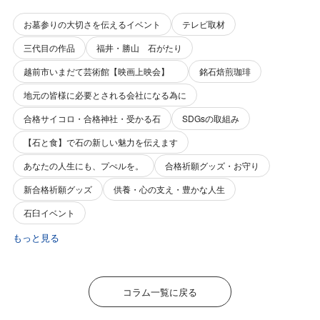
お墓参りの大切さを伝えるイベント
テレビ取材
三代目の作品
福井・勝山 石がたり
越前市いまだて芸術館【映画上映会】
銘石焙煎珈琲
地元の皆様に必要とされる会社になる為に
合格サイコロ・合格神社・受かる石
SDGsの取組み
【石と食】で石の新しい魅力を伝えます
あなたの人生にも、プぺルを。
合格祈願グッズ・お守り
新合格祈願グッズ
供養・心の支え・豊かな人生
石臼イベント
もっと見る
コラム一覧に戻る