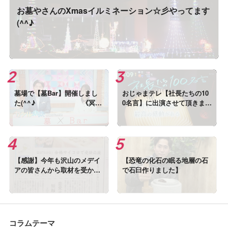
お墓やさんのXmasイルミネーション☆彡やってます
(^^♪
墓場で【墓Bar】開催しまし
おじゃまテレ【社長たちの10
た(^^♪ 《冥界
0名言】に出演させて頂きまし
と現世のあいだにあるバー》
た
【感謝】今年も沢山のメデイ
【恐竜の化石の眠る地層の石
アの皆さんから取材を受かま
で石臼作りました】
した!(^^)!
コラムテーマ