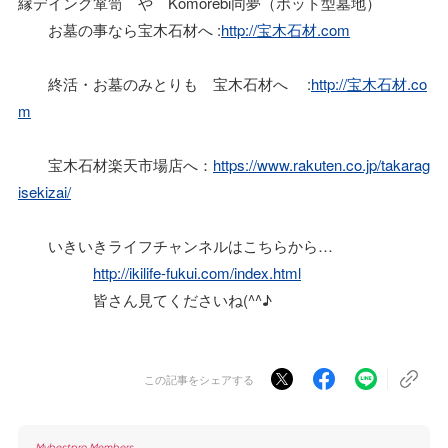
縁デイング箪笥 や Komorebi同夢（ポット型墓地）
お墓の事なら宝木石材へ :
http://宝木石材.com
終活・お墓のみとりも 宝木石材へ :
http://宝木石材.co
m
宝木石材楽天市場店へ：
https://www.rakuten.co.jp/takarag
isekizai/
いきいきライフチャンネルはこちらから…
http://ikilife-fukui.com/index.html
皆さん見てくださいね(^^♪
この記事をシェアする
Mybestpro Members