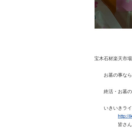
宝木石材楽天市場
お墓の事なら宝
終活・お墓のみ
いきいきライフ
http://
皆さん見てく