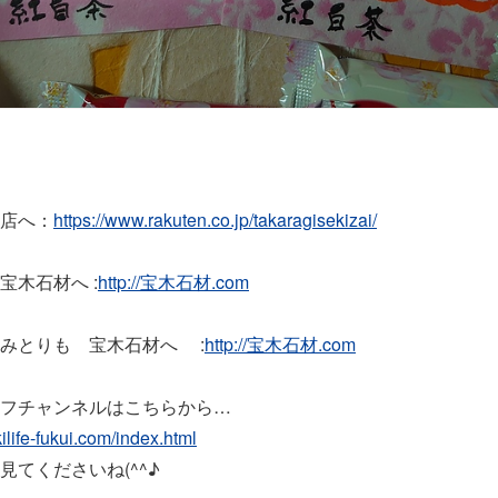
店へ：
https://www.rakuten.co.jp/takaragisekizai/
木石材へ :
http://宝木石材.com
とりも 宝木石材へ :
http://宝木石材.com
チャンネルはこちらから…
ikilife-fukui.com/index.html
ださいね(^^♪