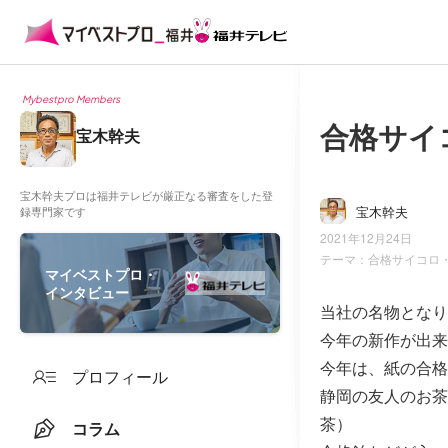
Mybestpro Members
合格サイ
宝木幹夫
宝木幹夫プロは福井テレビが厳正なる審査をした登
宝木幹夫
録専門家です
2021年12月24日
テーマ：
合格サイコロ
マイベストプロ・
インタビュー
当社の名物となり
今年の新作が出来ま
今年は、紙の合格
プロフィール
静岡の友人のお茶
茶）
コラム