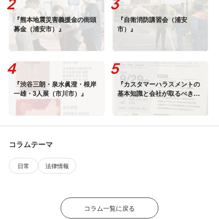
『熊本地震災害義援金の街頭
『自衛消防講習会（浦安
募金（浦安市）』
市）』
『渋谷三朗・泉水眞澄・根岸
『カスタマーハラスメントの
一雄・3人展（市川市）』
基本知識と会社が取るべき労
務管理セミナー（浦安市）』
コラムテーマ
日常
法律情報
コラム一覧に戻る