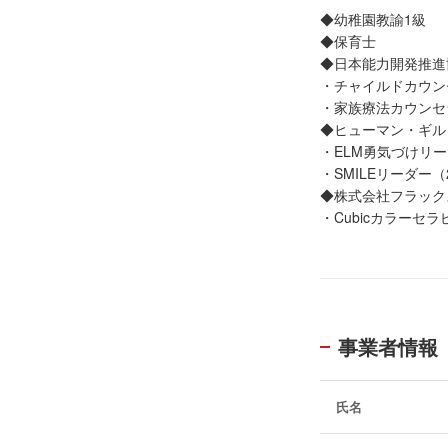
◆2018年5月、6
◆幼稚園教諭1級
◆2019年、202
◆保育士
特別養護老人
◆日本能力開発推進
◆2020年1月 岩
・チャイルドカウンセ
◆2018〜2020
・家族療法カウンセラ
＜愛知県 名古屋市
◆ヒューマン・ギル
鳥羽見小学校、旭出
・ELM勇気づけリー
園、安城市子宝保育
・SMILEリーダー（
＜三重県＞（敬称略
◆株式会社フラック
阿下喜小学校
・Cubicカラーセラ
お仕事で子どもに携
事業者情報
氏名