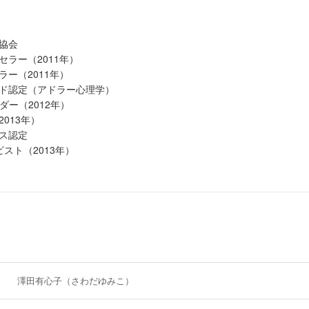
月 名古屋市教育委員会様関連・親学講座
0年 安城市子宝保育園様 保育士・保護者研修会
ホームすずの郷様 保育士研修会
協会
手県こぐま保育企画様 入社式講演
ラー（2011年）
年 自己肯定感育み PTA講演会担当
ー（2011年）
＞（敬称略）
ド認定（アドラー心理学）
小学校、小畑北小学校、富士見台小学校、船方小学校、自主保育ももや
ダー（2012年）
園
2013年）
）
ス認定
ピスト（2013年）
わること26年。これまでに3,000名を超えるママ、先生方とご縁をい
澤田有心子（さわだゆみこ）