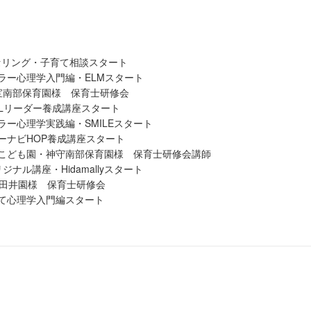
ンセリング・子育て相談スタート
ドラー心理学入門編・ELMスタート
七宝南部保育園様 保育士研修会
EMLリーダー養成講座スタート
ドラー心理学実践編・SMILEスタート
ラーナビHOP養成講座スタート
七宝こども園・神守南部保育園様 保育士研修会講師
リジナル講座・Hidamallyスタート
田井園様 保育士研修会
育て心理学入門編スタート
事小学校様「自己肯定感講座」
美鳥幼稚園・第2幼稚園様 保育士研修会
年 愛知県子育て支援研修会 講師
ng up協会設立 代表就任
 オリジナル講座・教材開発
親子絵本、子育て講座、養成講座の活動スタート
ャイドホーム小田井園・熱田園様 保育士研修会