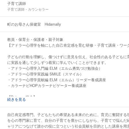
子育て講師
子育て講師・カウンセラー
町のお母さん保健室 Hidamally
教員・保育士・保護者・親子対象
【アドラー心理学を軸にした自己肯定感を育む研修・子育て講座・ワー
子どもの行動を理解し、傷つけずに意見を伝え、社会性のある子どもに
に実践を通して少しずつ着実に学んでいくことができます。
・アドラー心理学入門編 ELM（エルム勇気づけ勉強会）
・アドラー心理学実践編 SMILE（スマイル）
・アドラー心理学貢献編 ELM（エルム）リーダー養成講座
・カラーナビHOPカラーナビゲーター養成講座
【Being up協会】
続きを見る
子育て・自分育てに大切な自己肯定感の育みの軸を学びます。まずは自
になり、楽しい子育て、人付き合いを実現したい人におすすめです。
・プラチナ子育て講座
自己肯定感専門。子どもたちの希望ある未来のために、育児に奮闘する
・Being upシートセッション
を心の専門家に育て、自分の子育てを豊かにしながら、子育てで悩んだ
・Being up親子絵本ワークショップ
ャリアにつなげて誰かの役に立つという社会貢献を目的とした講座を用