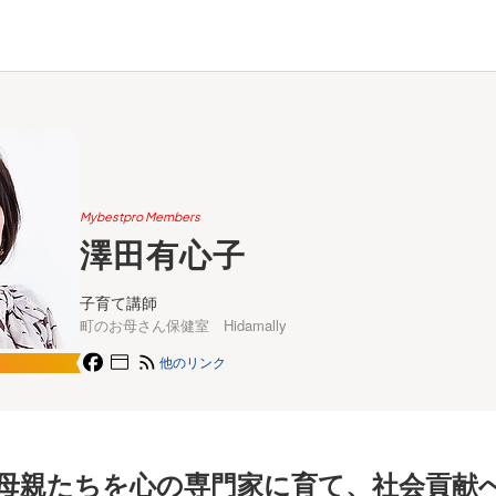
Mybestpro Members
澤田有心子
子育て講師
町のお母さん保健室 Hidamally
他のリンク
母親たちを心の専門家に育て、社会貢献