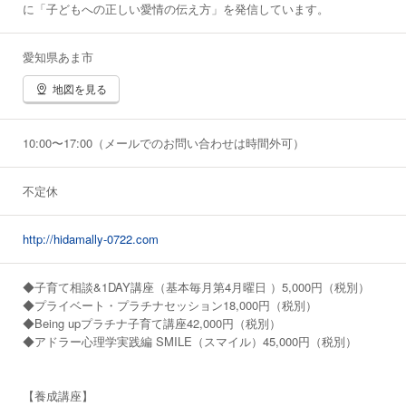
・Being upコーチ養成講座
に「子どもへの正しい愛情の伝え方」を発信しています。
・プラチナ子育て講師養成講座
愛知県あま市
地図を見る
10:00〜17:00（メールでのお問い合わせは時間外可）
不定休
http://hidamally-0722.com
◆子育て相談&1DAY講座（基本毎月第4月曜日 ）5,000円（税別）
◆プライベート・プラチナセッション18,000円（税別）
◆Being upプラチナ子育て講座42,000円（税別）
◆アドラー心理学実践編 SMILE（スマイル）45,000円（税別）
【養成講座】