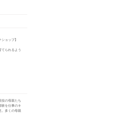
クショップ】
育てられるよう
分のことを好き
現役の母親たち
経験を仕事のキ
意。多くの母親