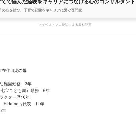
育てで悩んだ経験をキャリアにつなげる心のコンサルタント
子の心を結び、子育て経験をキャリアに繋ぐ専門家
マイベストプロ愛知による取材記事
市在住 3児の母
幼稚園勤務 3年
 七宝こども園）勤務 6年
ラクター歴10年
idamally代表 11年
 5年