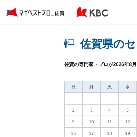
佐賀県のセ
佐賀の専門家・プロが2026年
日
月
火
水
2
3
4
5
9
10
11
12
16
17
18
19