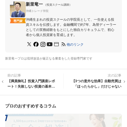
新里竜一
（投資スクール講師）
沖縄トレード学院
沖縄生まれの投資スクールの学院長として、一生使える投
専門家
資スキルを伝授します。金融機関で約7年、為替ディーラー
としての実務経験をもとにした独自カリキュラムで、初心
者から個人投資家を育成します。
他のリンク
新里竜一プロは琉球放送が厳正なる審査をした登録専門家です
前の記事
次の記事
【満員御礼】投資入門講座レポ
【3つの意外な効果】自動売買は
ート！失敗しない投資の基本を
「ほったらかし」だけじゃない
お伝えしました
プロのおすすめするコラム