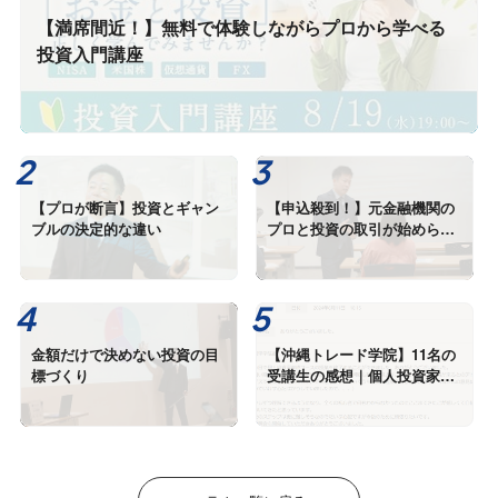
【満席間近！】無料で体験しながらプロから学べる
投資入門講座
【プロが断言】投資とギャン
【申込殺到！】元金融機関の
ブルの決定的な違い
プロと投資の取引が始められ
る投資入門講座
金額だけで決めない投資の目
【沖縄トレード学院】11名の
標づくり
受講生の感想｜個人投資家育
成コース