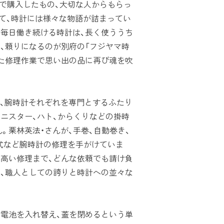
で購入したもの、大切な人からもらっ
って、時計には様々な物語が詰まってい
し毎日働き続ける時計は、長く使ううち
、頼りになるのが別府の「フジヤマ時
した修理作業で思い出の品に再び魂を吹
、腕時計それぞれを専門とするふたり
ニスター、ハト、からくりなどの掛時
。栗林英法・さんが、手巻、自動巻き、
式など腕時計の修理を手がけていま
の高い修理まで、どんな依頼でも請け負
は、職人としての誇りと時計への並々な
電池を入れ替え、蓋を閉めるという単