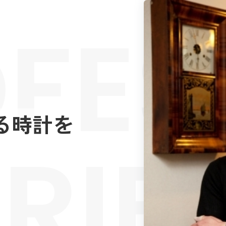
FES
る時計を
RIE