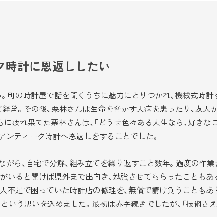
ク時計に恩返ししたい
。町の時計屋で話を聞くうちに魅力にとりつかれ、機械式時計
ど経営。その後、栗林さんは生命を脅かす大病を患ったり、友人
もに疲れ果てた栗林さんは、「どうせ色々ある人生なら、好きな
アンティーク時計へ恩返しをすることでした。
がら、自宅で分解、組み立てを繰り返すこと数年。過度の作業
がいると聞けば県外まで出向き、勉強させてもらったこともあ
不足で困っていた時計店の修理を、無償で請け負うこともありま
」という思いを込めました。最初は赤字続きでしたが、「技術さ