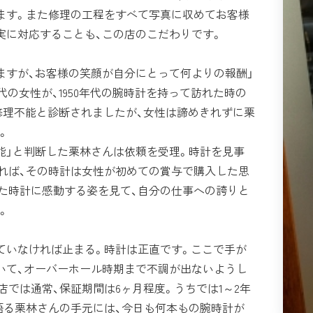
ます。また修理の工程をすべて写真に収めてお客様
実に対応することも、この店のこだわりです。
すが、お客様の笑顔が自分にとって何よりの報酬」
代の女性が、1950年代の腕時計を持って訪れた時の
修理不能と診断されましたが、女性は諦めきれずに栗
。
」と判断した栗林さんは依頼を受理。時計を見事
れば、その時計は女性が初めての賞与で購入した思
た時計に感動する姿を見て、自分の仕事への誇りと
。
ていなければ止まる。時計は正直です。ここで手が
いて、オーバーホール時期まで不調が出ないようし
店では通常、保証期間は6ヶ月程度。うちでは1～2年
語る栗林さんの手元には、今日も何本もの腕時計が