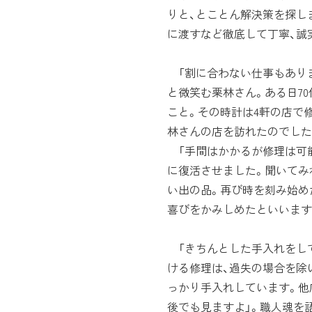
りと、とことん解決策を探し
に渡すなど徹底して丁寧、誠
「割に合わない仕事もありま
と微笑む栗林さん。ある日70
こと。その時計は4軒の店で
林さんの店を訪れたのでした
「手間はかかるが修理は可能
に復活させました。聞いてみ
い出の品。再び時を刻み始め
喜びをかみしめたといいます
「きちんとした手入れをし
ける修理は、過失の場合を除
っかり手入れしています。他
後でも見ますよ」。職人魂を