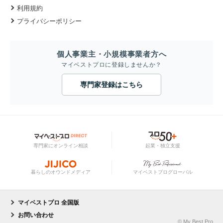
利用規約
プライバシーポリシー
個人事業主・小規模事業者方へ
マイベストプロに登録しませんか？
専門家登録はこちら
専門家にオンライン相談
起業・独立支援
暮らしのオウンドメディア
マイベストプログローバル
マイベストプロ 全国版
お問い合わせ
© My Best Pro