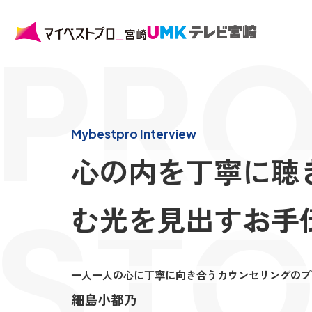
PRO
Mybestpro Interview
心の内を丁寧に聴
STO
む光を見出すお手
一人一人の心に丁寧に向き合うカウンセリングのプ
細島小都乃