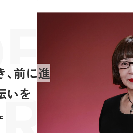
FES
き、前に進
RIE
伝いを
ロ