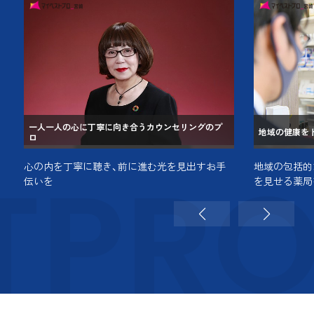
一人一人の心に丁寧に向き合うカウンセリングのプ
地域の健康を
ロ
TPR
心の内を丁寧に聴き、前に進む光を見出すお手
地域の包括的
伝いを
を見せる薬局