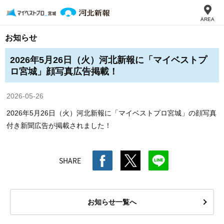
AREA
お知らせ
2026年5月26日（火）河北新報に「マイベストプ
ロ宮城」顔写真広告掲載！
2026-05-26
2026年5月26日（火）河北新報に「マイベストプロ宮城」の顔写真
付き新聞広告が掲載されました！
SHARE
お知らせ一覧へ