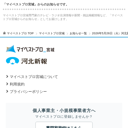
「マイベストプロ宮城」からのお知らせです。
マイベストプロ宮城専門家のテレビ・ラジオ出演情報や新聞・雑誌掲載情報など、「マイベス
トプロ宮城からのお知らせ」としてお届けします。
マイベストプロ TOP
マイベストプロ宮城
お知らせ一覧
2026年5月26日（火）
マイベストプロ宮城について
利用規約
プライバシーポリシー
個人事業主・小規模事業者方へ
マイベストプロに登録しませんか？