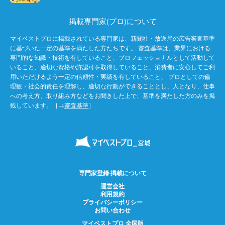
掲載専門家(プロ)について
マイベストプロに掲載されている専門家は、新聞社・放送局の広告審査基準
に基づいた一定の基準を満たした方たちです。 審査基準は、業界における
専門的な知識・技術を有していること、プロフェッショナルとして活動して
いること、適切な資格や許認可を取得していること、消費者に安心してご利
用いただけるよう一定の信頼性・実績を有していること、 プロとしての倫
理観・社会的責任を理解し、適切な行動ができることとし、人となり、仕事
への考え方、取り組み方などをお聞きした上で、基準を満たした方のみを掲
載しています。［→
審査基準
］
専門家登録·掲載について
運営会社
利用規約
プライバシーポリシー
お問い合わせ
マイベストプロ 全国版