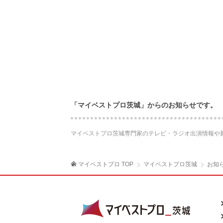
「マイベストプロ茨城」からのお知らせです。
マイベストプロ茨城専門家のテレビ・ラジオ出演情報や
マイベストプロ TOP
マイベストプロ茨城
お知