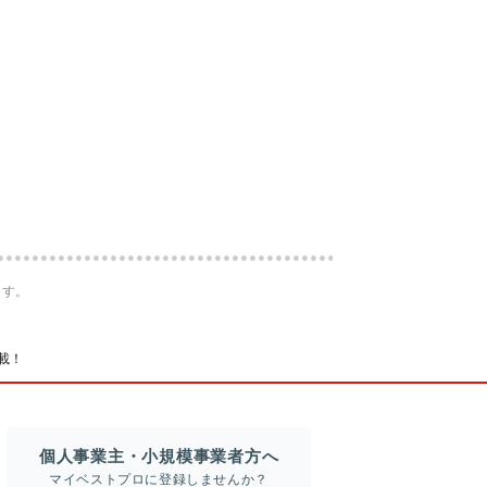
ます。
載！
個人事業主・小規模事業者方へ
マイベストプロに登録しませんか？