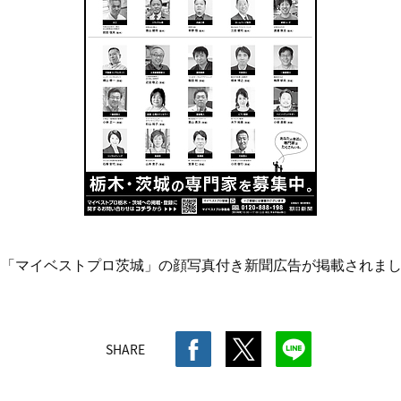
新聞に「マイベストプロ茨城」の顔写真付き新聞広告が掲載されま
SHARE