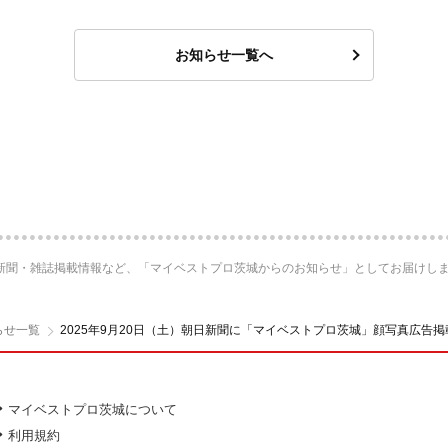
お知らせ一覧へ
新聞・雑誌掲載情報など、「マイベストプロ茨城からのお知らせ」としてお届けし
らせ一覧
2025年9月20日（土）朝日新聞に「マイベストプロ茨城」顔写真広告掲
マイベストプロ茨城について
利用規約