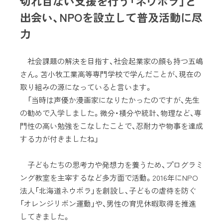
切れ目ない支援を行う「ネウボラ」と
出会い、NPOを設立して普及活動に尽
力
社会課題の解決を目指す、社会起業家の顔も持つ五嶋
さん。苫小牧工業高等専門学校で学んだことが、現在の
取り組みの源になっていると言います。
「当時は声優か漫画家になりたかったのですが、先生
の勧めで入学しました。微分・積分や統計、物理など、専
門性の高い勉強をこなしたことで、忍耐力や物事を達成
する力が付きましたね」
子どもたちの思考力や発想力を養うため、プログラミ
ング教室を主宰するなど多方面で活動。2016年にNPO
法人「北海道ネウボラ」を創設し、子どもの虐待を防ぐ
「オレンジリボン運動」や、男性の育児休暇取得を推進
してきました。