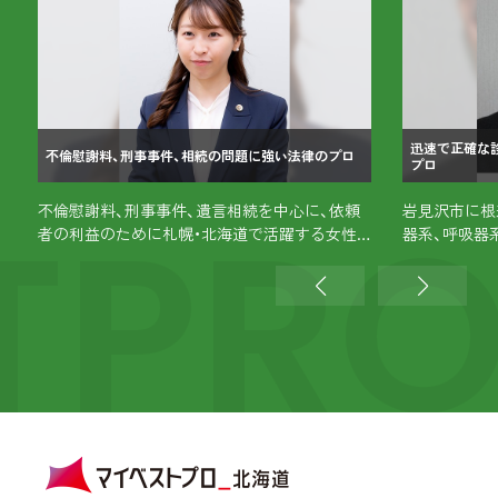
迅速で正確な
不倫慰謝料、刑事事件、相続の問題に強い法律のプロ
プロ
TPR
不倫慰謝料、刑事事件、遺言相続を中心に、依頼
岩見沢市に根
者の利益のために札幌・北海道で活躍する女性
器系、呼吸器
弁護士