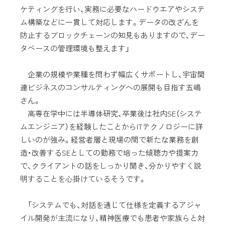
ケティングを行い、実務に必要なハードウエアやシステ
ム構築などに一貫して対応します。データの改ざんを
防止するブロックチェーンの知見もありますので、デー
タベースの管理環境も整えます」
企業の規模や業種を問わず幅広くサポートし、宇宙関
連ビジネスのコンサルティングへの展開も目指す五嶋
さん。
高専在学中には半導体研究、卒業後は社内SE（システ
ムエンジニア）を経験したことからITテクノロジーに詳
しいのが強み。経営者層と現場の間で新たな業務を創
造・改善するSEとしての勤務で培った傾聴力や提案力
で、クライアントの話をしっかり聞き、分かりやすく説
明することを心掛けているそうです。
「システムでも、対話を通じて仕様を定義するアジャ
イル開発が主流になり、精神医療でも患者や家族らと対