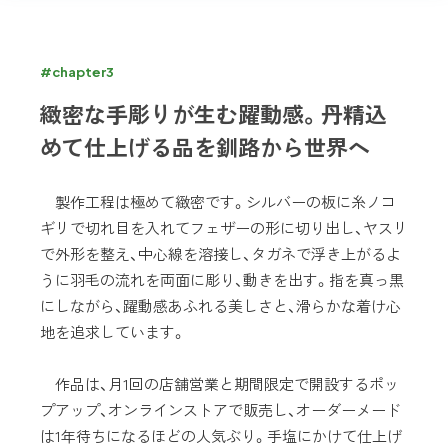
#chapter3
緻密な手彫りが生む躍動感。丹精込
めて仕上げる品を釧路から世界へ
製作工程は極めて緻密です。シルバーの板に糸ノコ
ギリで切れ目を入れてフェザーの形に切り出し、ヤスリ
で外形を整え、中心線を溶接し、タガネで浮き上がるよ
うに羽毛の流れを両面に彫り、動きを出す。指を真っ黒
にしながら、躍動感あふれる美しさと、滑らかな着け心
地を追求しています。
作品は、月1回の店舗営業と期間限定で開設するポッ
プアップ、オンラインストアで販売し、オーダーメード
は1年待ちになるほどの人気ぶり。手塩にかけて仕上げ