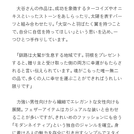
大谷さんの作品は、成功を象徴するターコイズやオニ
キスといったストーンをあしらったり、太陽を表すパー
ツと組み合わせたり。「大空へと羽ばたく翼を持つこと
で、自分に自信を持ってほしい」という思いを込め、一
つひとつ手作りしています。
「釧路は大鷲が生息する地域です。羽根をプレゼント
すると、贈り主と受け取った側の両方に幸運がもたらさ
れると言い伝えられています。魂がこもった唯一無二
の品で、多くの人に幸せを運ぶことができればうれしい
限りです」
力強い男性向けから繊細でエレガントな女性向けも
展開。フェザーアイテムはカジュアルな装いと合わせ
ることが多いですが、きれいめのファッションにも合う
「モダンネイティブ」という独自のジャンルを確立。身
に着ける人の魅力を存分に引き出すシンプルでスタイ