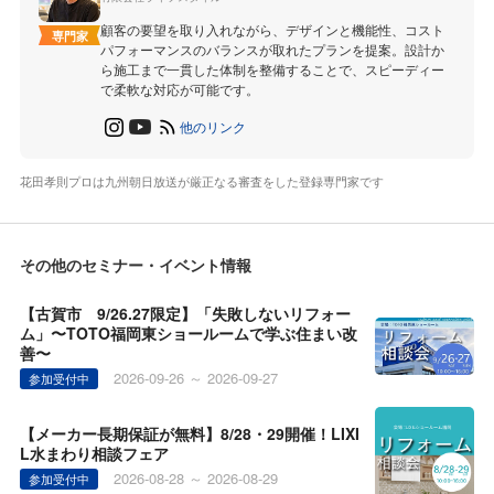
顧客の要望を取り入れながら、デザインと機能性、コスト
専門家
パフォーマンスのバランスが取れたプランを提案。設計か
ら施工まで一貫した体制を整備することで、スピーディー
で柔軟な対応が可能です。
他のリンク
花田孝則プロは九州朝日放送が厳正なる審査をした登録専門家です
その他のセミナー・イベント情報
【古賀市 9/26.27限定】「失敗しないリフォー
ム」〜TOTO福岡東ショールームで学ぶ住まい改
善〜
2026-09-26 ～ 2026-09-27
参加受付中
【メーカー長期保証が無料】8/28・29開催！LIXI
L水まわり相談フェア
2026-08-28 ～ 2026-08-29
参加受付中