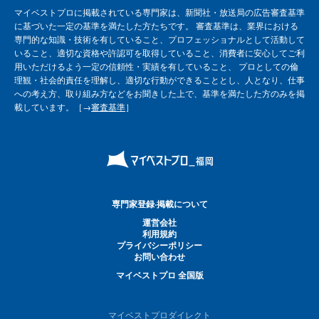
マイベストプロに掲載されている専門家は、新聞社・放送局の広告審査基準
に基づいた一定の基準を満たした方たちです。 審査基準は、業界における
専門的な知識・技術を有していること、プロフェッショナルとして活動して
いること、適切な資格や許認可を取得していること、消費者に安心してご利
用いただけるよう一定の信頼性・実績を有していること、 プロとしての倫
理観・社会的責任を理解し、適切な行動ができることとし、人となり、仕事
への考え方、取り組み方などをお聞きした上で、基準を満たした方のみを掲
載しています。［→
審査基準
］
専門家登録·掲載について
運営会社
利用規約
プライバシーポリシー
お問い合わせ
マイベストプロ 全国版
マイベストプロダイレクト