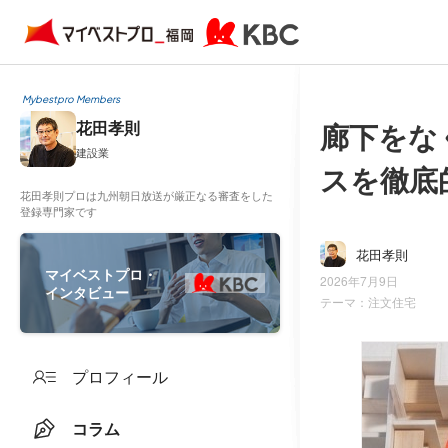
Mybestpro Members
廊下をな
花田孝則
建設業
スを徹底
花田孝則プロは九州朝日放送が厳正なる審査をした
登録専門家です
花田孝則
マイベストプロ・
2026年7月9日
インタビュー
テーマ：
注文住宅
プロフィール
コラム