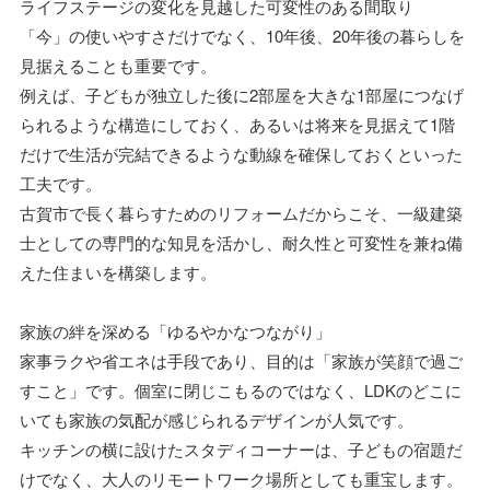
ライフステージの変化を見越した可変性のある間取り
「今」の使いやすさだけでなく、10年後、20年後の暮らしを
見据えることも重要です。
例えば、子どもが独立した後に2部屋を大きな1部屋につなげ
られるような構造にしておく、あるいは将来を見据えて1階
だけで生活が完結できるような動線を確保しておくといった
工夫です。
古賀市で長く暮らすためのリフォームだからこそ、一級建築
士としての専門的な知見を活かし、耐久性と可変性を兼ね備
えた住まいを構築します。
家族の絆を深める「ゆるやかなつながり」
家事ラクや省エネは手段であり、目的は「家族が笑顔で過ご
すこと」です。個室に閉じこもるのではなく、LDKのどこに
いても家族の気配が感じられるデザインが人気です。
キッチンの横に設けたスタディコーナーは、子どもの宿題だ
けでなく、大人のリモートワーク場所としても重宝します。