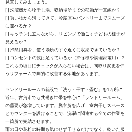
見直してみましょう。
[ ] 洗濯機から物干し場、収納場所までの移動が一直線か？
[ ] 買い物から帰ってきて、冷蔵庫やパントリーまでスムーズ
に運べるか？
[ ] キッチンに立ちながら、リビングで過ごす子どもの様子が
見えるか？
[ ] 掃除用具を、使う場所のすぐ近くに収納できているか？
[ ] コンセントの数は足りているか（掃除機や調理家電用）？
これらの項目にチェックが入らない場合は、間取り変更を伴
うリフォームで劇的に改善する余地があります。
ランドリールームの新設で「洗う・干す・畳む」を1カ所に
近年、古賀市でも共働き世帯を中心に「ランドリールーム」
の需要が急増しています。脱衣所を広げ、室内干しスペース
とカウンターを設けることで、洗濯に関連する全ての作業を
一箇所で完結させます。
雨の日や花粉の時期も気にせず干せるだけでなく、乾いた服