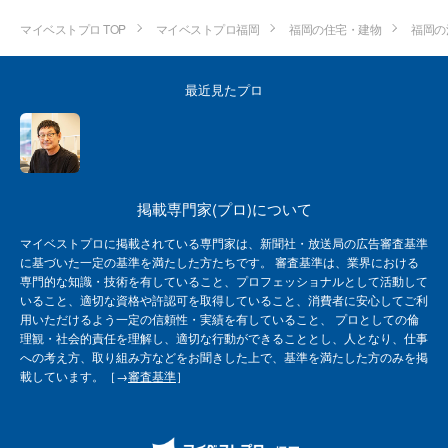
マイベストプロ TOP
マイベストプロ福岡
福岡の住宅・建物
福岡の
最近見たプロ
掲載専門家(プロ)について
マイベストプロに掲載されている専門家は、新聞社・放送局の広告審査基準
に基づいた一定の基準を満たした方たちです。 審査基準は、業界における
専門的な知識・技術を有していること、プロフェッショナルとして活動して
いること、適切な資格や許認可を取得していること、消費者に安心してご利
用いただけるよう一定の信頼性・実績を有していること、 プロとしての倫
理観・社会的責任を理解し、適切な行動ができることとし、人となり、仕事
への考え方、取り組み方などをお聞きした上で、基準を満たした方のみを掲
載しています。［→
審査基準
］