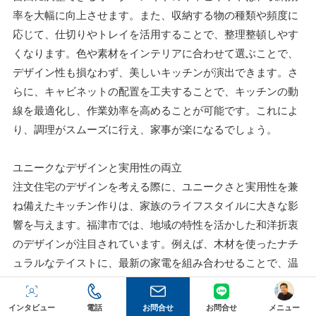
率を大幅に向上させます。また、収納する物の種類や頻度に
応じて、仕切りやトレイを活用することで、整理整頓しやす
くなります。色や素材をインテリアに合わせて選ぶことで、
デザイン性も損なわず、美しいキッチンが演出できます。さ
らに、キャビネットの配置を工夫することで、キッチンの動
線を最適化し、作業効率を高めることが可能です。これによ
り、調理がスムーズに行え、家事が楽になるでしょう。
ユニークなデザインと実用性の両立
注文住宅のデザインを考える際に、ユニークさと実用性を兼
ね備えたキッチン作りは、家族のライフスタイルに大きな影
響を与えます。福津市では、地域の特性を活かした和洋折衷
のデザインが注目されています。例えば、木材を使ったナチ
ュラルなテイストに、最新の家電を組み合わせることで、温
かみと機能性を両立させた空間が実現できます。また、キッ
チンアイランドを中心に据えたレイアウトは、家族のコミュ
インタビュー
電話
お問合せ
お問合せ
メニュー