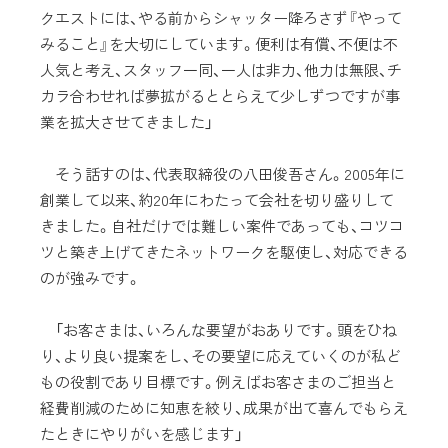
クエストには、やる前からシャッター降ろさず『やって
みること』を大切にしています。便利は有償、不便は不
人気と考え、スタッフ一同、一人は非力、他力は無限、チ
カラ合わせれば夢拡がるととらえて少しずつですが事
業を拡大させてきました」
そう話すのは、代表取締役の八田俊吾さん。2005年に
創業して以来、約20年にわたって会社を切り盛りして
きました。自社だけでは難しい案件であっても、コツコ
ツと築き上げてきたネットワークを駆使し、対応できる
のが強みです。
「お客さまは、いろんな要望がおありです。頭をひね
り、より良い提案をし、その要望に応えていくのが私ど
もの役割であり目標です。例えばお客さまのご担当と
経費削減のために知恵を絞り、成果が出て喜んでもらえ
たときにやりがいを感じます」