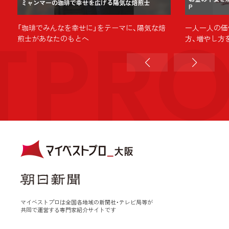
ミャンマーの珈琲で幸せを広げる陽気な焙煎士
P
TPR
「珈琲でみんなを幸せに」をテーマに、陽気な焙
一人一人の価
煎士があなたのもとへ
方、増やし方
マイベストプロは全国各地域の新聞社・テレビ局等が
共同で運営する専門家紹介サイトです