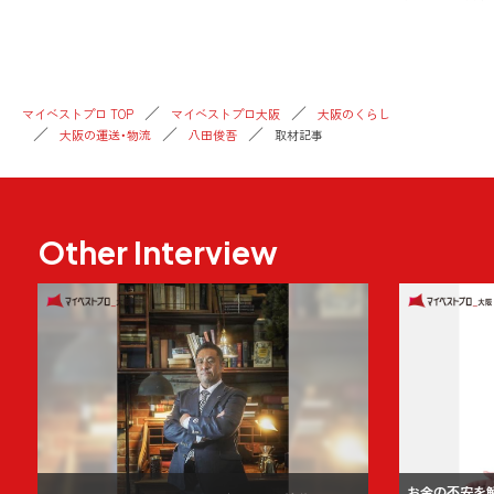
マイベストプロ TOP
マイベストプロ大阪
大阪のくらし
大阪の運送・物流
八田俊吾
取材記事
Other Interview
お金の不安を