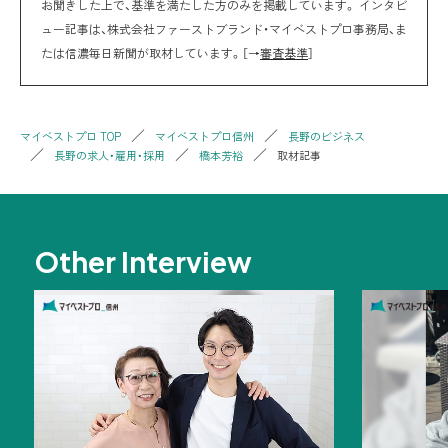
お聞きした上で、基準を満たした方のみを掲載しています。 インタビ
ュー記事は、株式会社ファーストブランド・マイベストプロ事務局、ま
たは信濃毎日新聞が取材しています。［→
審査基準
］
マイベストプロ TOP
マイベストプロ信州
長野のビジネス
長野の求人・雇用・採用
橋本芳裕
取材記事
Other Interview