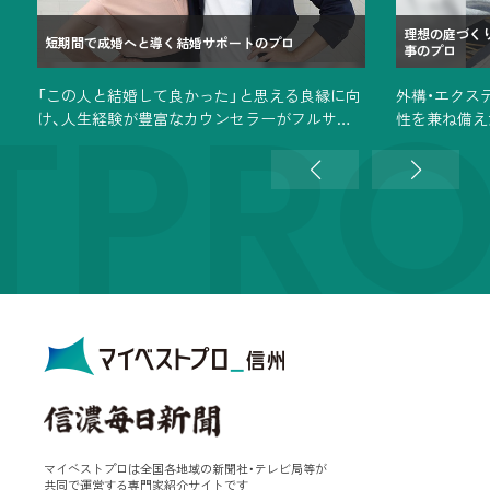
理想の庭づく
短期間で成婚へと導く結婚サポートのプロ
事のプロ
TPR
「この人と結婚して良かった」と思える良縁に向
外構・エクス
け、人生経験が豊富なカウンセラーがフルサポ
性を兼ね備え
ート
マイベストプロは全国各地域の新聞社・テレビ局等が
共同で運営する専門家紹介サイトです