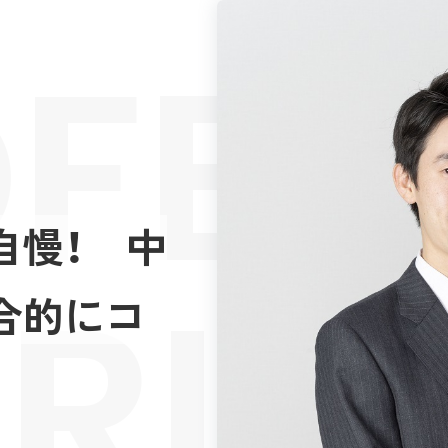
FES
自慢！ 中
RIE
合的にコ