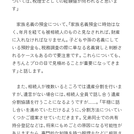
ついては、税理士としての経験値が問われると思いま
す」
家族名義の預金について、「家族名義預金に時効はな
く、年月を経ても被相続人のものと見なされれば、財産
に入れなければなりません。子どもや孫の名義にして
いる預貯金も、税務調査の際に単なる名義貸しと判断さ
れるケースもあるので要注意です。これらについても、
きちんとプロの目で見極めることが重要になってきま
す」と話します。
また、相続人が複数いるところでは遺産分割を行いま
すが、遺言がない場合には、相続人全員で話し合う遺産
分割協議を行うことになるようですが……。「平穏に話
し合いを進めていただけるように、分割方法についてい
くつかご提案させていただきます。兄弟同士での共有
持分登記などは、将来にもめごとの原因になる可能性が
ありますから、専門的な知識を持つ税理士などに相談さ