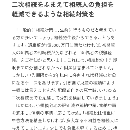
二次相続をふまえて相続人の負担を
軽減できるような相続対策を
「一般的に相続対策は、生前に行うものだと考えてい
る方が多いでしょう。相続発生後からできることもあ
ります。遺産額が1億6000万円に満たなければ、被相続
人の配偶者の相続税が免除される〝配偶者の税額軽
減〟をご存知かと思います。これには、相続税の申告期
限までに分割されなかった財産は含まれていません。
しかし、申告期限から3年以内に分割すれば軽減の対象
になるケースもあります。引き継ぐ財産の種類により
一概には言えませんが、配偶者自身の死亡時、いわゆる
二次相続までを見越して分割を検討していきましょう」
ほかにも、小規模宅地の評価減や延納申請、物納申請
を適用し、個別の事情に応じて対処。「相続税は慎重に
申告方法を精査しなければ、多大なる不利益を相続人に
与えてしまいます。少しでも負担を軽くするために、持