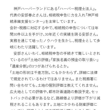
神戸ハーバーランドにある「ハーバー税理士法人」。
代表の安部春之さんは、相続税申告に力を入れ「神戸相
続承継支援センター」を主宰しています。
会計・税務に対応する中で、相続税の申告については年
間30件以上を手がけ、30年近くの実績を誇る安部さん。
実務を通じて培ったノウハウを生かし、税理士として多
岐にわたり活躍しています。
安部さんいわく、相続税申告の手続きで難しいとされ
ているのが「土地の評価」「家族名義の預金の取り扱い」
「遺産分割」の3つがあげられるとか。
「土地の形状は千差万別。にもかかわらず、詳細に法律
で規定されているわけではありません。また税務署に
問い合わせても、土地の個別評価は教えてくれません。
広大地としての評価や、都市計画道路の敷設予定、セッ
トバックの必要があるなど、路線価より評価が下がり減
税されることもあります。土地にかかわる財産評価に