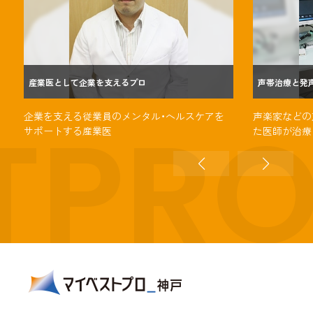
産業医として企業を支えるプロ
声帯治療と発
TPR
企業を支える従業員のメンタル・ヘルスケアを
声楽家などの
サポートする産業医
た医師が治療