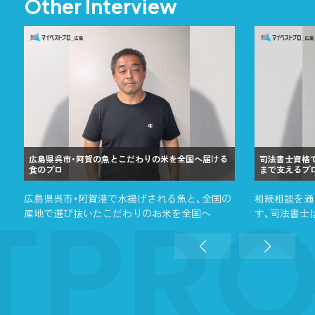
Other Interview
広島県呉市・阿賀の魚とこだわりの米を全国へ届ける
司法書士資格
食のプロ
まで支えるプ
TPR
広島県呉市・阿賀港で水揚げされる魚と、全国の
相続相談を通
産地で選び抜いたこだわりのお米を全国へ
す、司法書士