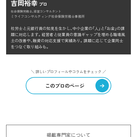
吉岡裕幸
プロ
社会保険労務士、経営コンサルタント
ミライフコンサルティング社会保険労務士事務所
社労士と元銀行員の知見を生かし、中小企業の「人」と「お金」の課
題に対応します。経営者と従業員の意識ギャップを埋める職場風
土の改善や、融資の対応支援で実績あり。課題に応じて企業同士
をつなぐ取り組みも。
＼ 詳しいプロフィールやコラムをチェック ／
このプロのページ
掲載専門家について