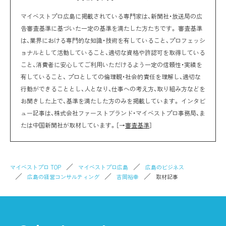
マイベストプロ広島に掲載されている専門家は、新聞社・放送局の広
告審査基準に基づいた一定の基準を満たした方たちです。 審査基準
は、業界における専門的な知識・技術を有していること、プロフェッシ
ョナルとして活動していること、適切な資格や許認可を取得している
こと、消費者に安心してご利用いただけるよう一定の信頼性・実績を
有していること、 プロとしての倫理観・社会的責任を理解し、適切な
行動ができることとし、人となり、仕事への考え方、取り組み方などを
お聞きした上で、基準を満たした方のみを掲載しています。 インタビ
ュー記事は、株式会社ファーストブランド・マイベストプロ事務局、ま
たは中国新聞社が取材しています。［→
審査基準
］
マイベストプロ TOP
マイベストプロ広島
広島のビジネス
広島の経営コンサルティング
吉岡裕幸
取材記事