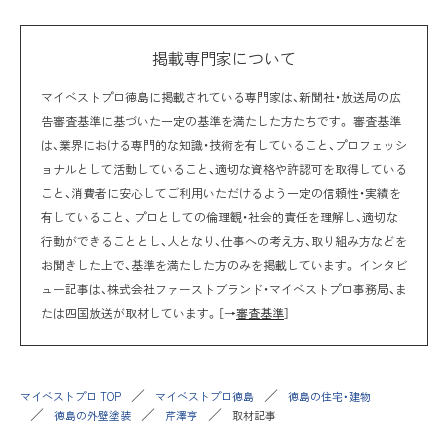
掲載専門家について
マイベストプロ徳島に掲載されている専門家は、新聞社・放送局の広
告審査基準に基づいた一定の基準を満たした方たちです。 審査基準
は、業界における専門的な知識・技術を有していること、プロフェッシ
ョナルとして活動していること、適切な資格や許認可を取得している
こと、消費者に安心してご利用いただけるよう一定の信頼性・実績を
有していること、 プロとしての倫理観・社会的責任を理解し、適切な
行動ができることとし、人となり、仕事への考え方、取り組み方などを
お聞きした上で、基準を満たした方のみを掲載しています。 インタビ
ュー記事は、株式会社ファーストブランド・マイベストプロ事務局、ま
たは四国放送が取材しています。［→
審査基準
］
マイベストプロ TOP
マイベストプロ徳島
徳島の住宅・建物
徳島の外壁塗装
芹澤亨
取材記事