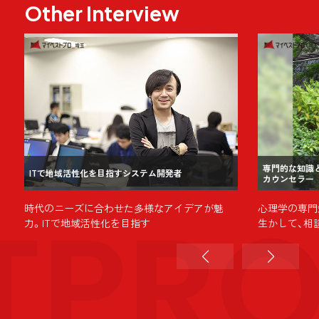
Other Interview
専門的な知識
ITで地域活性化を目指すシステム開発者
カウンセラー
TPR
売
時代のニーズに合わせた多様なアイデアが魅
心理学の専門
力。ITで地域活性化を目指す
生かして、相
い出す