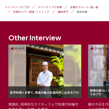
マイベストプロ TOP
マイベストプロ京都
京都のスクール・習い事
京都のピアノ教室・リトミック
篠田恭子
取材記事
Other Interview
四季の移ろい
若手料理人を育て、和食の魅力を国内外に広めるプロ
りのプロ
が
実践的、効率的なカリキュラムで和食の知識や
雑木や石を巧