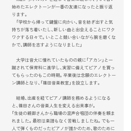
始めたエレクトーンが一番の友達になったと振り返
ります。
「学校から帰って鍵盤に向かい、音を紡ぎ出すと気
持ちが落ち着いたし、新しい曲と出会えることにワク
ワクする日々で。いとこと競い合いながら腕を磨くな
かで、講師を志すようになりました」
大学は音大に憧れていたものの親に「アカン」と一
蹴されて保育科に進学し、実習に備えてピアノを買っ
てもらったのもこの時期。卒業後は念願のエレクトー
ン講師となり、「篠田音楽教室」を設立します。
結婚、出産を経てピアノ講師を務めるようになる
と、篠田さんの音楽人生を変える出来事が。
「生徒の親御さんから職場の混声合唱団の伴奏を頼ま
れました。最初は楽譜もなく苦戦しましたね。でも一
人で弾くものだったピアノが誰かのため、歌のために