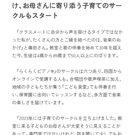
け、お母さんに寄り添う子育てのサー
クルもスタート
「クラスメートに自分から声を掛けるタイプではなか
った私が、たくさんの方とご縁を結べたのは、音楽のお
かげ」と篠田さん。教室と歌の伴奏を始めて30年を超え
た今、生徒は4歳から89歳まで50人以上にのぼります。
「らくらくピアノ®」のサークルは六つあり、四国から
オンラインで受講する人も。合唱団や歌声喫茶に加え、
地域の子どもたちが集う「こども食堂」でも伴奏を行
い、保育園に出向いてレッスンするなど、多方面で音楽
の楽しさを届けています。
「2023年には子育てのサークルを立ち上げました。教
室に来る子どものお母さんが大変そうに見えることが
あって。専門家ではないけれど、話を聞いて少しでもお