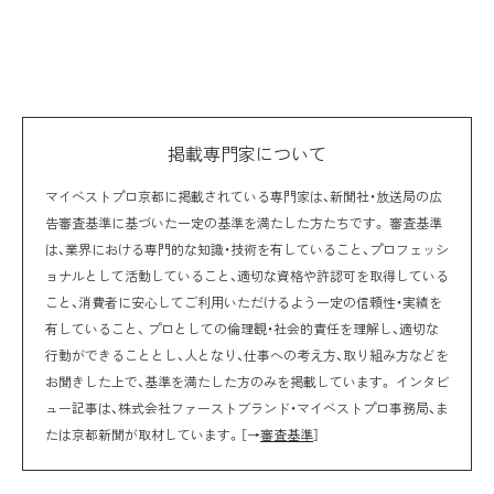
掲載専門家について
マイベストプロ京都に掲載されている専門家は、新聞社・放送局の広
告審査基準に基づいた一定の基準を満たした方たちです。 審査基準
は、業界における専門的な知識・技術を有していること、プロフェッシ
ョナルとして活動していること、適切な資格や許認可を取得している
こと、消費者に安心してご利用いただけるよう一定の信頼性・実績を
有していること、 プロとしての倫理観・社会的責任を理解し、適切な
行動ができることとし、人となり、仕事への考え方、取り組み方などを
お聞きした上で、基準を満たした方のみを掲載しています。 インタビ
ュー記事は、株式会社ファーストブランド・マイベストプロ事務局、ま
たは京都新聞が取材しています。［→
審査基準
］