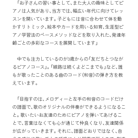
「お子さんの習い事として、また大人の趣味としてピ
アノは人気があり、当方では、幅広い年代に向けてレッ
スンを開いています。子どもには音に合わせて体を動
かすリトミック、絵本やカードを用いる知育、生涯型ピ
アノ学習法のペースメソッドなどを取り入れた、発達年
齢ごとの多彩なコースを展開しています」
中でも注力しているのが3歳からの「友だちとつなが
るピアノコース」。「線路は続くよどこまでも」など、誰
もが歌ったことのある曲のコード（和音）の弾き方を教
えています。
「目指すのは、メロディーと左手の和音のコードだけ
の譜面で、歌のオリジナルの伴奏ができるようになるこ
と。歌いたいお友達のためにピアノを弾いてあげるこ
とで、言葉はなくても心が通じて仲良くなり、友達関係
が広がっていきます。それに、譜面どおりではなく、自