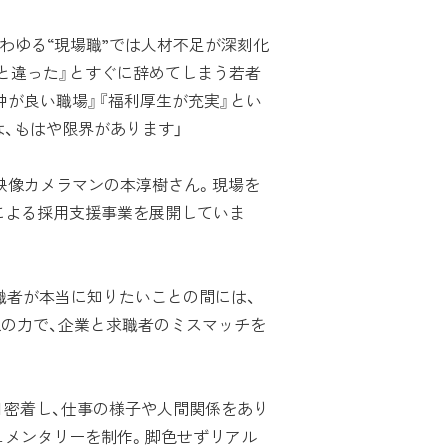
いわゆる“現場職”では人材不足が深刻化
と違った』とすぐに辞めてしまう若者
仲が良い職場』『福利厚生が充実』とい
、もはや限界があります」
で映像カメラマンの本淳樹さん。現場を
による採用支援事業を展開していま
職者が本当に知りたいことの間には、
像の力で、企業と求職者のミスマッチを
日密着し、仕事の様子や人間関係をあり
ュメンタリーを制作。脚色せずリアル