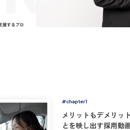
支援するプロ
#chapter1
メリットもデメリッ
とを映し出す採用動