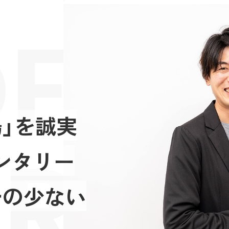
FES
」を誠実
RIE
ンタリー
チの少ない