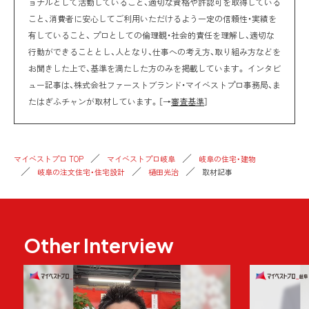
ョナルとして活動していること、適切な資格や許認可を取得している
こと、消費者に安心してご利用いただけるよう一定の信頼性・実績を
有していること、 プロとしての倫理観・社会的責任を理解し、適切な
行動ができることとし、人となり、仕事への考え方、取り組み方などを
お聞きした上で、基準を満たした方のみを掲載しています。 インタビ
ュー記事は、株式会社ファーストブランド・マイベストプロ事務局、ま
たはぎふチャンが取材しています。［→
審査基準
］
マイベストプロ TOP
マイベストプロ岐阜
岐阜の住宅・建物
岐阜の注文住宅・住宅設計
樋田光治
取材記事
Other Interview