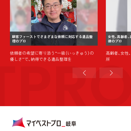
顧客ファーストでさまざまな依頼に対応する遺品整
女性、高齢者
理のプロ
律のプロ
TPR
依頼者の希望に寄り添う“一級（いっきゅう）の
高齢者、女性
優しさ”で、納得できる遺品整理を
所