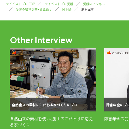
マイベストプロ TOP
マイベストプロ愛媛
愛媛のビジネス
愛媛の経営改善・資金繰り
岡本陽
取材記事
Other Interview
自然由来の素材にこだわる家づくりのプロ
障害年金のプ
自然由来の素材を使い、施主のこだわりに応え
障害年金の受
る家づくり