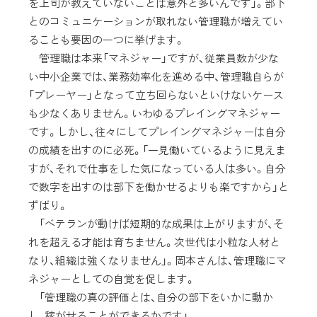
を上司が教えていないことは意外と多いんです」。部下
とのコミュニケーションが取れない管理職が増えてい
ることも要因の一つに挙げます。
管理職は本来「マネジャー」ですが、従業員数が少な
い中小企業では、業務効率化を進める中、管理職自らが
「プレーヤー」となって立ち回らないといけないケース
も少なくありません。いわゆるプレイングマネジャー
です。しかし、往々にしてプレイングマネジャーは自分
の成績を出すのに必死。「一見働いているように見えま
すが、それで仕事をした気になっている人は多い。自分
で数字を出すのは部下を働かせるよりも楽ですから」と
ずばり。
「ベテランが動けば短期的な成果は上がりますが、そ
れを超える才能は育ちません。次世代は小粒な人材と
なり、組織は強くなりません」。岡本さんは、管理職にマ
ネジャーとしての自覚を促します。
「管理職の真の評価とは、自分の部下をいかに動か
し、稼がせることができるかです」