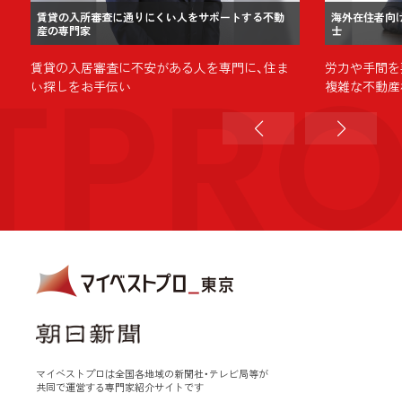
賃貸の入所審査に通りにくい人をサポートする不動
海外在住者向
産の専門家
士
TPR
賃貸の入居審査に不安がある人を専門に、住ま
労力や手間を
い探しをお手伝い
複雑な不動産
マイベストプロは全国各地域の新聞社・テレビ局等が
共同で運営する専門家紹介サイトです