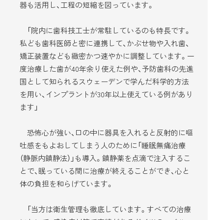
器も活用し、工程の短縮を図っています。
「院内に歯科技工士が常駐しているのも特長です。
私ども歯科医師と密に連携して、かぶせ物や入れ歯、
矯正装置なども緻密かつ速やかに調整しています。一
度治療した歯が40年余り使えた例や、予防歯科の先進
国として知られるスウェーデンで学んだ科学的方法
を用い、インプラントが30年以上使えている例があり
ます」
恐怖心が強い、口の中に器具を入れると反射的に嘔
吐感をもよおしてしまう人のために「睡眠無痛治療
（静脈内鎮静法）」も導入。鎮静薬を点滴で注入するこ
とで、眠っている間に治療が終えることができ、心と
体の負担を和らげています。
「当方は衛生管理も徹底しています。すべての治療