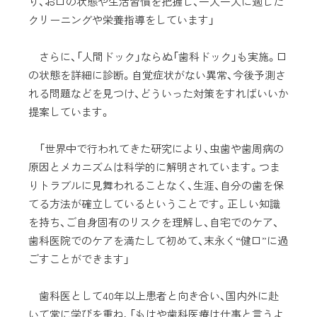
り、お口の状態や生活習慣を把握し、一人一人に適した
クリーニングや栄養指導をしています」
さらに、「人間ドック」ならぬ「歯科ドック」も実施。口
の状態を詳細に診断。自覚症状がない異常、今後予測さ
れる問題などを見つけ、どういった対策をすればいいか
提案しています。
「世界中で行われてきた研究により、虫歯や歯周病の
原因とメカニズムは科学的に解明されています。つま
りトラブルに見舞われることなく、生涯、自分の歯を保
てる方法が確立しているということです。正しい知識
を持ち、ご自身固有のリスクを理解し、自宅でのケア、
歯科医院でのケアを満たして初めて、末永く“健口”に過
ごすことができます」
歯科医として40年以上患者と向き合い、国内外に赴
いて常に学びを重ね、「もはや歯科医療は仕事と言うよ