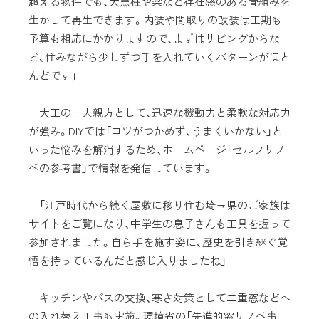
超える物件でも、大黒柱や梁など存在感のある骨組みを
生かして再生できます。内装や間取りの改装は工期も
予算も相応にかかりますので、まずはリビングからな
ど、住みながら少しずつ手を入れていくパターンがほと
んどです」
大工の一人親方として、迅速な機動力と柔軟な対応力
が強み。DIYでは「コツがつかめず、うまくいかない」と
いった悩みを解消するため、ホームページ「セルフリノ
ベの参考書」で情報を発信しています。
「江戸時代から続く屋敷に移り住む埼玉県のご家族は
サイトをご覧になり、中学生の息子さんも工具を握って
参加されました。自ら手を施す姿に、歴史を引き継ぐ覚
悟を持っているんだと感じ入りましたね」
キッチンやバスの交換、寒さ対策として二重窓などへ
の入れ替え工事も実施。環境省の「先進的窓リノベ事