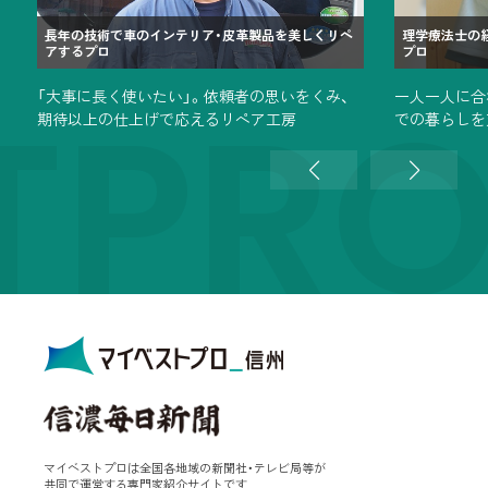
長年の技術で車のインテリア・皮革製品を美しくリペ
理学療法士の
アするプロ
プロ
TPR
「大事に長く使いたい」。依頼者の思いをくみ、
一人一人に合
期待以上の仕上げで応えるリペア工房
での暮らしを
マイベストプロは全国各地域の新聞社・テレビ局等が
共同で運営する専門家紹介サイトです