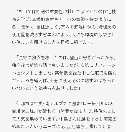
2社目では断熱の重要性、3社目ではドイツの住宅技
術を学び、無添加素材やエコへの意識を持つように。
冬は暖かく、夏は涼しく、室内を適温に保ち、冷暖房の
使用量を減らす省エネにより、人にも環境にもやさし
い住まいを届けることを目標に掲げます。
「長野に拠点を移したのは、登山が好きだったから。
独立後は新築も請け負いましたが、次第にリフォーム
へとシフトしました。築年数を経た中古住宅でも傷ん
だところを繕えば、十分に使えるのに壊すのはもった
いないという気持ちもありました」
伊那市は中央・南アルプスに囲まれ、一級河川の天
竜川や三峰川が流れる自然豊かなまちで、移住先とし
て人気を集めています。中島さんは腰を下ろし商売を
始めたいというニーズに応え、店舗も手掛けていま