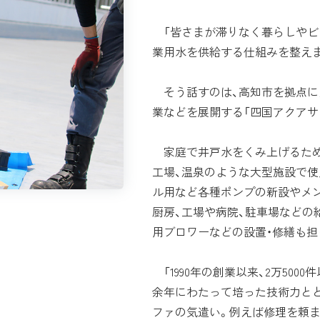
「皆さまが滞りなく暮らしやビ
業用水を供給する仕組みを整えま
そう話すのは、高知市を拠点に
業などを展開する「四国アクアサ
家庭で井戸水をくみ上げるため
工場、温泉のような大型施設で使
ル用など各種ポンプの新設やメ
厨房、工場や病院、駐車場などの
用ブロワーなどの設置・修繕も担
「1990年の創業以来、2万50
余年にわたって培った技術力と
ファの気遣い。例えば修理を頼