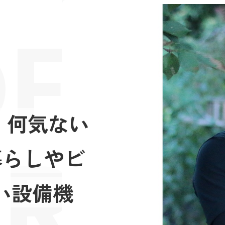
FES
。何気ない
RIE
暮らしやビ
い設備機