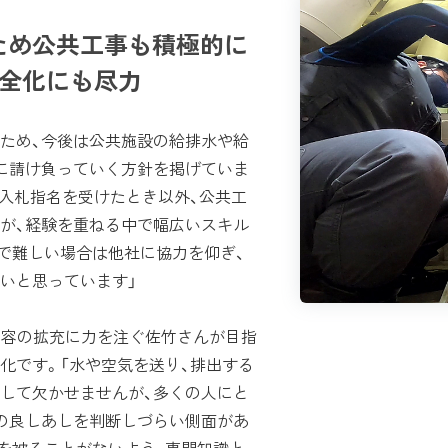
ため公共工事も積極的に
健全化にも尽力
ため、今後は公共施設の給排水や給
に請け負っていく方針を掲げていま
ら入札指名を受けたとき以外、公共工
が、経験を重ねる中で幅広いスキル
で難しい場合は他社に協力を仰ぎ、
いと思っています」
業容の拡充に力を注ぐ佐竹さんが目指
化です。「水や空気を送り、排出する
して欠かせませんが、多くの人にと
の良しあしを判断しづらい側面があ