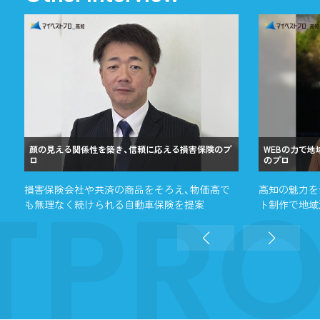
顏の見える関係性を築き、信頼に応える損害保険のプ
WEBの力で
ロ
のプロ
TPR
損害保険会社や共済の商品をそろえ、物価高で
高知の魅力を
も無理なく続けられる自動車保険を提案
ト制作で地域