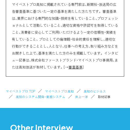
マイベストプロ高知に掲載されている専門家は、新聞社・放送局の広
告審査基準に基づいた一定の基準を満たした方たちです。 審査基準
は、業界における専門的な知識・技術を有していること、プロフェッシ
ョナルとして活動していること、適切な資格や許認可を取得している
こと、消費者に安心してご利用いただけるよう一定の信頼性・実績を
有していること、 プロとしての倫理観・社会的責任を理解し、適切な
行動ができることとし、人となり、仕事への考え方、取り組み方などを
お聞きした上で、基準を満たした方のみを掲載しています。 インタビ
ュー記事は、株式会社ファーストブランド・マイベストプロ事務局、ま
たは高知放送が取材しています。［→
審査基準
］
マイベストプロ TOP
マイベストプロ高知
高知のビジネス
高知のシステム開発・業務システム
井上一洋
取材記事
Other Interview