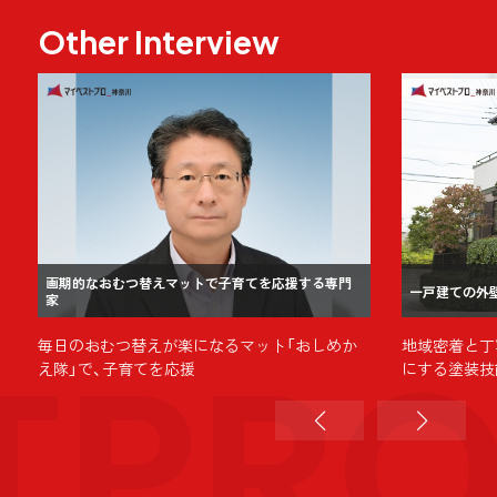
Other Interview
画期的なおむつ替えマットで子育てを応援する専門
一戸建ての外
家
TPR
毎日のおむつ替えが楽になるマット「おしめか
地域密着と丁
え隊」で、子育てを応援
にする塗装技