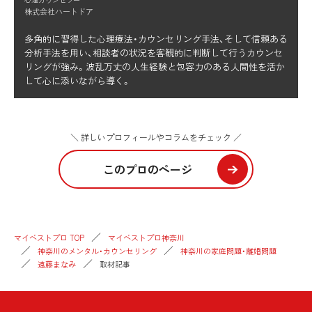
株式会社ハートドア
多角的に習得した心理療法・カウンセリング手法、そして信頼ある
分析手法を用い、相談者の状況を客観的に判断して行うカウンセ
リングが強み。波乱万丈の人生経験と包容力のある人間性を活か
して心に添いながら導く。
＼ 詳しいプロフィールやコラムをチェック ／
このプロのページ
マイベストプロ TOP
マイベストプロ神奈川
神奈川のメンタル・カウンセリング
神奈川の家庭問題・離婚問題
遠藤まなみ
取材記事