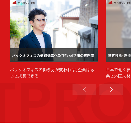
バックオフィスの業務効率化及びExcel活用の専門家
特定技能・派
TPR
バックオフィスの働き方が変われば、企業はも
日本で働く夢
っと成長できる
業と外国人材
ートを)