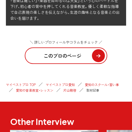
「音楽は難しい」「楽器を始めるのは大変」という心のハードルを
下げ、初心者の背中を押してくれる音楽教室。優しく柔軟な指導
で自己表現の楽しさを伝えながら、生涯の趣味となる音楽との出
会いを届けます。
＼ 詳しいプロフィールやコラムをチェック ／
このプロのページ
マイベストプロ TOP
マイベストプロ愛知
愛知のスクール・習い事
愛知の音楽教室・レッスン
片山剛啓
取材記事
Other Interview