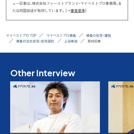
ュー記事は、株式会社ファーストブランド・マイベストプロ事務局、ま
たは四国放送が取材しています。［→
審査基準
］
マイベストプロ TOP
マイベストプロ徳島
徳島の住宅・建物
徳島の注文住宅・住宅設計
上谷幸祐
取材記事
Other Interview