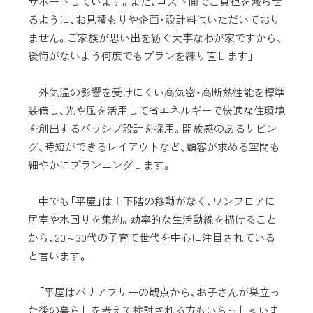
サポートしています。また、コスト面でご負担を減らせ
るように、お見積もりや企画・設計料はいただいており
ません。ご家族が思い出を紡ぐ大事なわが家ですから、
後悔がないよう何度でもプランを練り直します」
外気温の影響を受けにくい高気密・高断熱性能を標準
装備し、光や風を活用して省エネルギーで快適な住環境
を創出するパッシブ設計を採用。開放感のあるリビン
グ、時短ができるレイアウトなど、顧客が求める空間も
細やかにプランニングします。
中でも「平屋」は上下階の移動がなく、ワンフロアに
居室や水回りを集約。効率的な生活動線を描けること
から、20～30代の子育て世代を中心に注目されている
と言います。
「平屋はバリアフリーの観点から、お子さんが巣立っ
た後の暮らしを考えて検討される方もいらっしゃいま