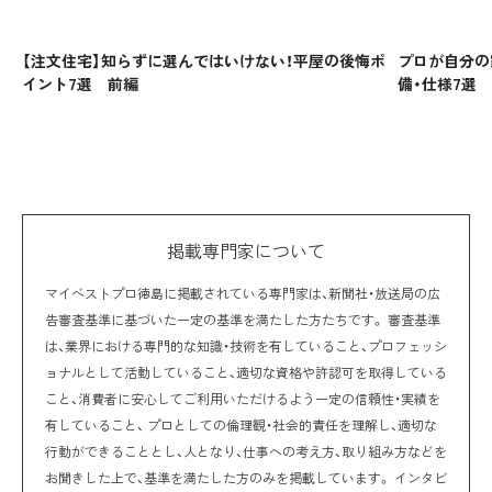
【注文住宅】知らずに選んではいけない！平屋の後悔ポ
プロが自分の
イント7選 前編
備・仕様7選
掲載専門家について
マイベストプロ徳島に掲載されている専門家は、新聞社・放送局の広
告審査基準に基づいた一定の基準を満たした方たちです。 審査基準
は、業界における専門的な知識・技術を有していること、プロフェッシ
ョナルとして活動していること、適切な資格や許認可を取得している
こと、消費者に安心してご利用いただけるよう一定の信頼性・実績を
有していること、 プロとしての倫理観・社会的責任を理解し、適切な
行動ができることとし、人となり、仕事への考え方、取り組み方などを
お聞きした上で、基準を満たした方のみを掲載しています。 インタビ