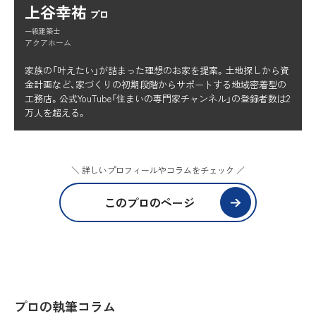
上谷幸祐
プロ
一級建築士
アクアホーム
家族の「叶えたい」が詰まった理想のお家を提案。土地探しから資
金計画など、家づくりの初期段階からサポートする地域密着型の
工務店。公式YouTube「住まいの専門家チャンネル」の登録者数は2
万人を超える。
＼ 詳しいプロフィールやコラムをチェック ／
このプロのページ
プロの執筆コラム