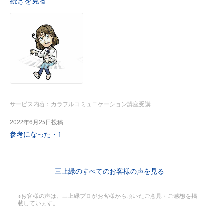
の先生方の悩みやお話も伺う事
続きを見る
ができ、自分の引き出しがどんどん増えていくようでし
た。オンラインの後に再度、パワ
ーポイントを見返す事ができる為、自分の中で確認が何度
もできる事が魅力的でした。
・ピア教室だけの事だけではなく、どのような事柄でもお話
しできる明るい雰囲気で、いつ
も講座の際、時間を忘れてしまいます。
・先生のご経験やお考えを惜しみなく、ご教授頂けることに
サービス内容：カラフルコミュニケーション講座受講
感謝致します。
2022年6月25日投稿
参考になった・
1
【講座を受けて変わったこと具体的な変化はありますか？】
・講座を受ける前は、レッスン前の準備や心構えにおいて胃
三上緑のすべてのお客様の声を見る
が痛くなる程だった事もあり
ました。しかし先生の講座を受講して、生徒への話し方伝
※お客様の声は、三上緑プロがお客様から頂いたご意見・ご感想を掲
え方、立ち居振る舞い全てを見
載しています。
直していくと、心が通うようになった生徒が増えたよう