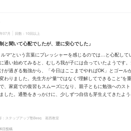
様
年07月
回数：10回以上
制と聞いて心配でしたが、逆に安心でした」
ノルマ”という言葉にプレッシャーを感じるのでは…と心配して
に通い始めてみると、むしろ我が子には合っていたようです。
けが過ぎる勉強から、「今日はここまでやればOK」とゴール
変わりました。先生方が“量”ではなく“理解してできること”を
で、家庭での復習もスムーズになり、親子ともに勉強へのスト
ました。通塾をきっかけに、少しずつ自信も芽生えてきたよう
容：ステップアップ塾Besq 葛西教室
16日投稿