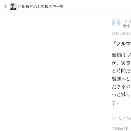
仁田楓翔のお客様の声一覧
TU
男性
時期：2025
「ノルマ
最初は“
が、実際
と時間だ
勉強へと
ださるの
っと減り
す。
サービス内
2025年7月