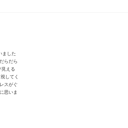
いました
だらだら
が見える
重視してく
レスがぐ
に思いま