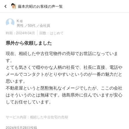
藤本忠昭のお客様の声一覧
K
様
男性
／50代
／会社員
時期：2024年04月
回数：はじめて
県外から依頼しました
現在、相続した中古住宅物件の売却でお世話になっていま
す。
とても気さくで穏やかな人柄の社長で、社長に直接、電話や
メールでコンタクトがとりやすいというのが一番の魅力だと
思います。
不動産屋というと慇懃無礼なイメージでしたが、ここの会社
はそういうのとは無縁です。徳島県外に住んでいますが安心
してお任せしています。
サービス内容：相続した中古住宅の売却
2024年5月28日投稿