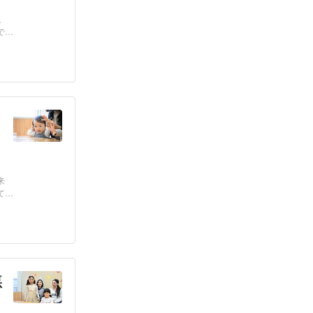
。
で
来
てく
悪