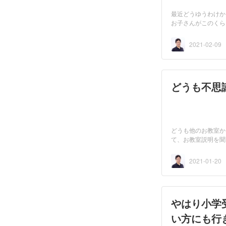
最近どうゆうわけか
お子さんがこのくら
す。...
2021-02-09
どうも不思
どうも他のお教室か
て、お教室説明を聞
れな...
2021-01-20
やはり小学
い方にも行