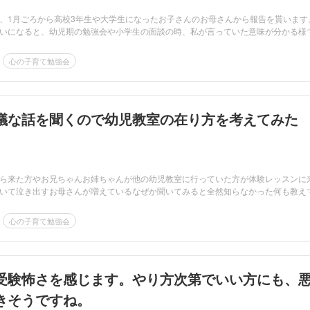
、1月ごろから高校3年生や大学生になったお子さんのお母さんから報告を貰います
いになると、幼児期の勉強会や小学生の面談の時、私が言っていた意味が分かる様
心の子育て勉強会
議な話を聞くので幼児教室の在り方を考えてみた
ら来た方やお兄ちゃんお姉ちゃんが他の幼児教室に行っていた方が体験レッスンに
いて泣き出すお母さんが増えているなぜか聞いてみると全然知らなかった何も教え
心の子育て勉強会
受験怖さを感じます。やり方次第でいい方にも、
きそうですね。