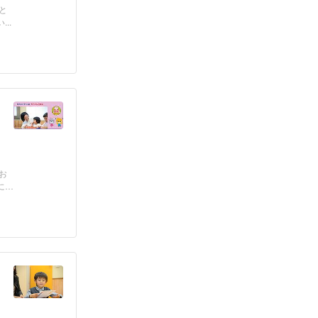
と
..
お
に