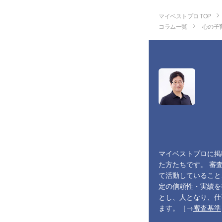
マイベストプロ TOP
コラム一覧
心の子
マイベストプロに掲
た方たちです。 審
て活動していること
定の信頼性・実績を
とし、人となり、仕
ます。［→
審査基準