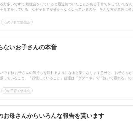
る方多いですね 勉強会をしていると最近気づいたことがある子育てをしていてなん
子育てをしている なぜ子育てが分からなくなっているのか そんな方が意外に多い.
心の子育て勉強会
らないお子さんの本音
いですね お子さんの気持ちを観れるようになると楽になります意外と、お子さんが
張っていること」「我慢していること」普通は「ダダコネ」で「泣いて暴れる」の
心の子育て勉強会
のお母さんからいろんな報告を貰います