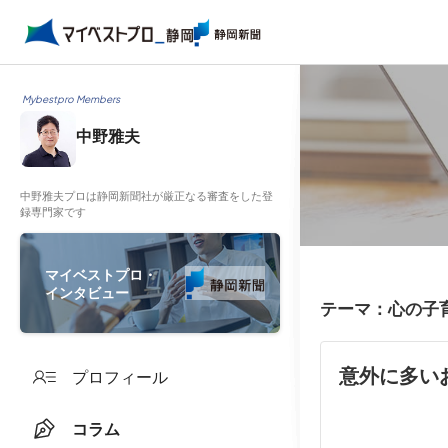
Mybestpro Members
中野雅夫
中野雅夫プロは静岡新聞社が厳正なる審査をした登
録専門家です
マイベストプロ・
インタビュー
テーマ：心の子
意外に多い
プロフィール
コラム