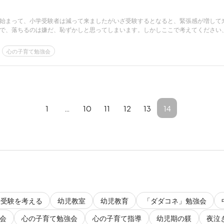
始まって、小学受験者は減って来ましたがいざ受験するとなると、緊張感が増して
で、落ちるのは嫌だ、恥ずかしと思ってしまいます。しかしここで考えてください
心の子育て勉強会
1
…
10
11
12
13
14
受験を考える
幼児教室
幼児教育
「ダダコネ」勉強会
会
心の子育て勉強会
心の子育て指導
幼児期の躾
夜泣