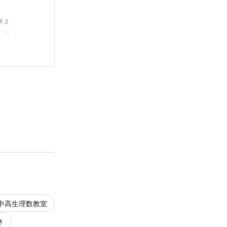
来ま
、
中高生理数教室
き