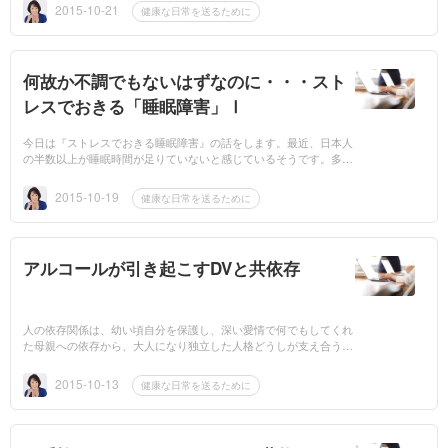
眠りに影響を...
2015-10-21
健康な日常を送るために
何故か不調でもないはずなのに・・・スト
レスでおきる「睡眠障害」Ⅰ
今日は『ストレスでおきる睡眠障害』の話をします。最近、日本人
の半数以上が睡眠時間が足りていないと感じているそうです。多く
の人達が、慢性的な睡眠不足になっています。でも、少しくらい眠
れないからと言...
2015-10-19
健康な日常を送るために
アルコールが引き起こすDVと共依存
人の依存関係は、幼い頃自分を保護し、深い愛情で何でもしてくれ
た母親への依存から、大人になり独立した人格どうしが支え合う健
全な依存へと移行していきます。でも、時には成人していても、母
親に対しての一方...
2015-10-13
健康な日常を送るために