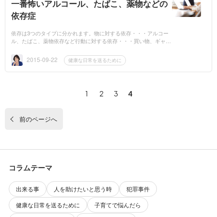
一番怖いアルコール、たばこ、薬物などの
依存症
依存は3つのタイプに分かれます。物に対する依存・・・アルコー
ル、たばこ、薬物依存など行動に対する依存・・・買い物、ギャン
ブル、メール、ゲーム、万引きなど人間関係に対する依存・・・
親、夫婦、恋人（...
2015-09-22
健康な日常を送るために
1
2
3
4
前のページへ
コラムテーマ
出来る事
人を助けたいと思う時
犯罪事件
健康な日常を送るために
子育てで悩んだら