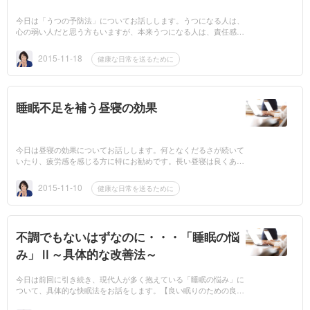
今日は「うつの予防法」についてお話しします。うつになる人は、
心の弱い人だと思う方もいますが、本来うつになる人は、責任感が
強く完璧主義でまじめな人に多く見られます。仕事を抱えすぎて肉
体的にも精神的に...
2015-11-18
健康な日常を送るために
睡眠不足を補う昼寝の効果
今日は昼寝の効果についてお話しします。何となくだるさが続いて
いたり、疲労感を感じる方に特にお勧めです。長い昼寝は良くあり
ませんが、1日15～20分位の軽い昼寝は、仕事や勉強の効率を上げ
るのに効果があり...
2015-11-10
健康な日常を送るために
不調でもないはずなのに・・・「睡眠の悩
み」Ⅱ～具体的な改善法～
今日は前回に引き続き、現代人が多く抱えている「睡眠の悩み」に
ついて、具体的な快眠法をお話をします。【良い眠りのための良い
習慣】・日中、光を浴びて活動的になりましょう。 昼間の行動は