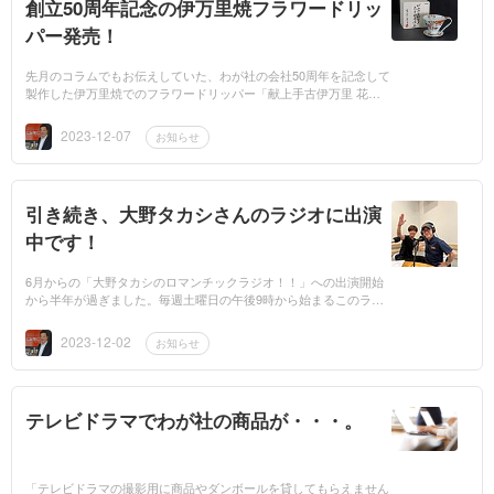
創立50周年記念の伊万里焼フラワードリッ
パー発売！
先月のコラムでもお伝えしていた、わが社の会社50周年を記念して
製作した伊万里焼でのフラワードリッパー「献上手古伊万里 花弁
珈琲濾杯」を12月4日に発売しました！今期わが社は「創立50周
年」という大きな...
2023-12-07
お知らせ
引き続き、大野タカシさんのラジオに出演
中です！
6月からの「大野タカシのロマンチックラジオ！！」への出演開始
から半年が過ぎました。毎週土曜日の午後9時から始まるこのラジ
オ番組ですが、私の出演分はだいたい毎月第一土曜日で放送されて
おりまして、本日1...
2023-12-02
お知らせ
テレビドラマでわが社の商品が・・・。
「テレビドラマの撮影用に商品やダンボールを貸してもらえません