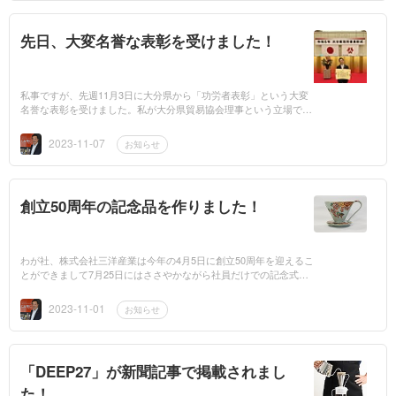
先日、大変名誉な表彰を受けました！
私事ですが、先週11月3日に大分県から「功労者表彰」という大変
名誉な表彰を受けました。私が大分県貿易協会理事という立場での
活動、功績を称えていただいたことになりますが最初にお話しを受
けた時は、驚き...
2023-11-07
お知らせ
創立50周年の記念品を作りました！
わが社、株式会社三洋産業は今年の4月5日に創立50周年を迎えるこ
とができまして7月25日にはささやかながら社員だけでの記念式
典・祝賀会を開催することも出来ました。「周年記念にどうです
か・・・」というフ...
2023-11-01
お知らせ
「DEEP27」が新聞記事で掲載されまし
た！