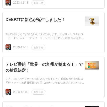
い、もう一つのお...
2023-12-18
お知らせ
DEEP27に新色が誕生しました！
9月の発売からご好評をいただいております、わが社オリジナルコ
ーヒードリッパー「フラワードリッパーDEEP27」に新色が誕生、
12月11日より発売を始めました！その名は「クリアブラウン」と
「TAIZO（タイゾー）...
2023-12-13
お知らせ
テレビ番組「世界一の九州が始まる！」で
の放送決定！
先月、嬉しいオファーが飛び込んできました。TBS系列の九州6局
同時ネットで毎週日曜日の午前10:15から10:30に放送されている番
組「世界一の九州が始まる！」にてわが社、三洋産業についての放
送が決定しました...
2023-12-09
お知らせ