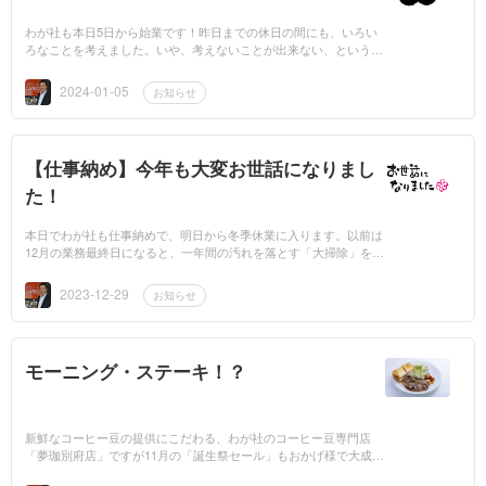
わが社も本日5日から始業です！昨日までの休日の間にも、いろい
ろなことを考えました。いや、考えないことが出来ない、というの
が正しいのでしょうか（笑）。会社の今年1年のこと、今後5年、10
年のこと、など...
2024-01-05
お知らせ
【仕事納め】今年も大変お世話になりまし
た！
本日でわが社も仕事納めで、明日から冬季休業に入ります。以前は
12月の業務最終日になると、一年間の汚れを落とす「大掃除」を行
っていました。しかし会社にとっても時期的に大変忙しく、また真
冬の寒い時に冷...
2023-12-29
お知らせ
モーニング・ステーキ！？
新鮮なコーヒー豆の提供にこだわる、わが社のコーヒー豆専門店
「夢珈別府店」ですが11月の「誕生祭セール」もおかげ様で大成功
に終えましたが、そんな夢珈別府店についてみなさんにお伝えした