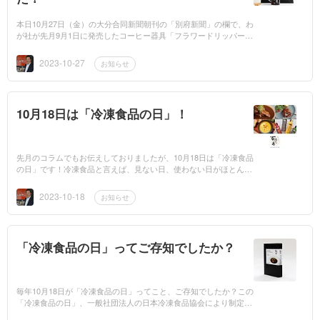
本日10月27日（金）の大分合同新聞朝刊の「別府新聞」の欄で、わ
が社が先月9月1日に発売したコーヒー器具「フラワードリッパーD
EEP27」と、その専用ペーパーフィルター「アバカプラスDEEP27
コーヒーフィルター...
2023-10-27
お知らせ
10月18日は「冷凍食品の日」！
先月のコラムでもお伝えしておりましたが、10月18日は「冷凍食品
の日」です！冷凍食品と言えば、見ない日、使わない日がほとんど
無いと言っても過言でないぐらいみなさまでの食生活にも欠かせな
い必需品になっ...
2023-10-18
お知らせ
「冷凍食品の日」ってご存知でしたか？
毎年10月18日が「冷凍食品の日」ってこと、ご存知でしたか？この
「冷凍食品の日」、一般社団法人の日本冷凍食品協会により制定さ
れたのはなんと1986年（昭和61年）！！【一般社団法人 日本冷凍