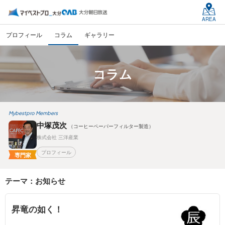
AREA
プロフィール
コラム
ギャラリー
コラム
Mybestpro Members
中塚茂次
（コーヒーペーパーフィルター製造）
株式会社 三洋産業
プロフィール
専門家
テーマ：お知らせ
昇竜の如く！