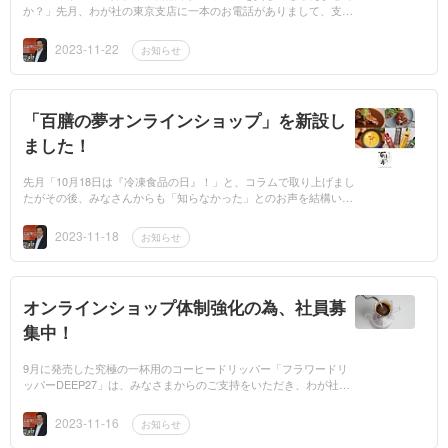
か？」先月、わが社の東京支店に一本のお電話がありまして、支店
長が話を聞いたところ橋本環奈さん主演の「トクメイ！警視庁特別
会計係」の喫茶...
2023-11-22
お知らせ
「百膳の夢オンラインショップ」を新設し
ました！
先月「10月18日は『冷凍食品の日』！」と、コラムで取り上げまし
たがその後、みなさんからも「知らなかった」とのお声を結構いた
だきました。わが社ではお客様での利用普及、便利性の向上を考
え、冷凍食品の販...
2023-11-18
お知らせ
オンラインショップ体制強化の為、社員募
集中！
9月に発売した究極の一杯用のコーヒードリッパー「フラワードリ
ッパーDEEP27」は、みなさまからのご支持をいただき、わが社の
ネット通販【CAFECオンラインショップ】でも多くのご注文をい
ただきました。ただ...
2023-11-16
お知らせ