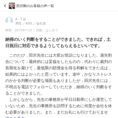
田沢剛のお客様の声一覧
A・T
様
男性
／40代
／会社員
時期：2013年11月
回数：はじめて
納得のいく判断をすることができました。できれば，土
日祝日に対応できるようしてもらえるといいです。
このたび，田沢先生には大変お世話になりました。過失割
合について，最終的には妥協をしたものの，代わりに裁判の
長期化を避けて，最低限の賠償金を得る和解をできた点は，
結果的にはよかったと思っています。途中，かなりストレス
のかかる判断が必要な場面もありましたが，田沢先生には，
不明点を電話でフォローしていただき，納得のいく判断をす
ることができました。
しかしながら，先生の事務所が平日日勤帯にしか運営して
いないため，先生の事務所を訪問するために何度か会社を休
む必要がありました。また，まだお礼にも行けておりませ