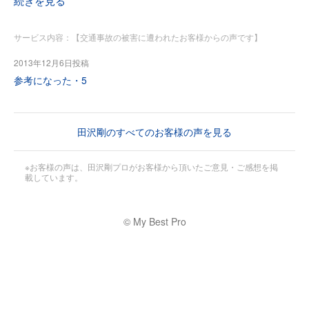
ん。この点は，会社員である我々には幾ばくかの抵抗を感じ
続きを見る
ました。欲を言えば，業務を絞って，短時間であれば土日祝
日に対応できるよう，柔軟な勤務体制を敷いてもらえるとよ
サービス内容：【交通事故の被害に遭われたお客様からの声です】
ろしいかと思います。
2013年12月6日投稿
参考になった・
5
田沢剛のすべてのお客様の声を見る
※お客様の声は、田沢剛プロがお客様から頂いたご意見・ご感想を掲
載しています。
© My Best Pro