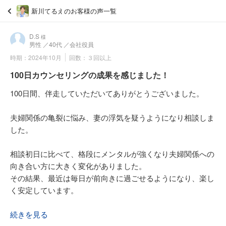
新川てるえのお客様の声一覧
D.S
様
男性
／40代
／会社役員
時期：2024年10月
回数：３回以上
100日カウンセリングの成果を感じました！
100日間、伴走していただいてありがとうございました。
夫婦関係の亀裂に悩み、妻の浮気を疑うようになり相談しま
した。
相談初日に比べて、格段にメンタルが強くなり夫婦関係への
向き合い方に大きく変化がありました。
その結果、最近は毎日が前向きに過ごせるようになり、楽し
く安定しています。
今後もカウンセリングで学んだことを活かして、妻や子供た
続きを見る